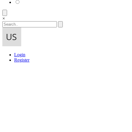
×
Login
Register