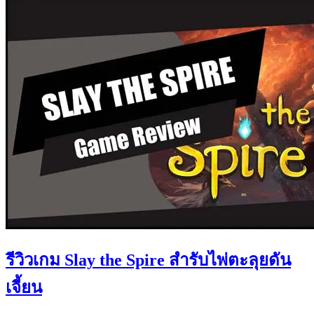
รีวิวเกม Slay the Spire สํารับไพ่ตะลุยดัน
เจี้ยน