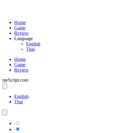
Home
Game
Review
Language
English
Thai
Home
Game
Review
meScript.com
English
Thai