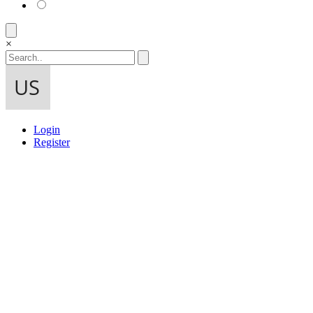
×
Login
Register