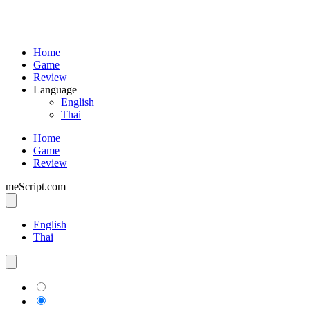
Home
Game
Review
Language
English
Thai
Home
Game
Review
meScript.com
English
Thai