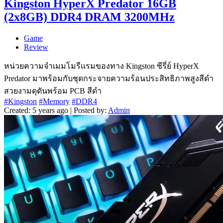
Kingston HyperX Predator 16GB
(2x8GB) DDR4 DRAM 3200MHz
Game
Review
หน่วยความจำเมมโมรีแรมของทาง Kingston ซีรี่ย์ HyperX
Predator มาพร้อมกับชุดกระจายความร้อนประสิทธิภาพสูงสีดำ
สวยงามดุดันพร้อม PCB สีดำ
#Kingston
#Memory
#DDR4
Created: 5 years ago | Posted by:
Admin