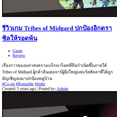
รีวิวเกม Tribes of Midgard ปกป้องอิกดรา
ซิลให้รอดพ้น
Game
Review
เรื่องราวของมหาสงครามแร็กนาร็อคที่ถือกำเนิดขึ้นภายใต้
Tribes of Midhard ผู้กล้าอินเฮอจาร์ผู้ยิ่งใหญ่แห่งวัลฮัลลาที่ได้ถูก
อัญเชิญลงมาปกป้องหมู่บ้าน
#Co-op
#Roguelite
#Indie
Created: 5 years ago | Posted by:
Admin