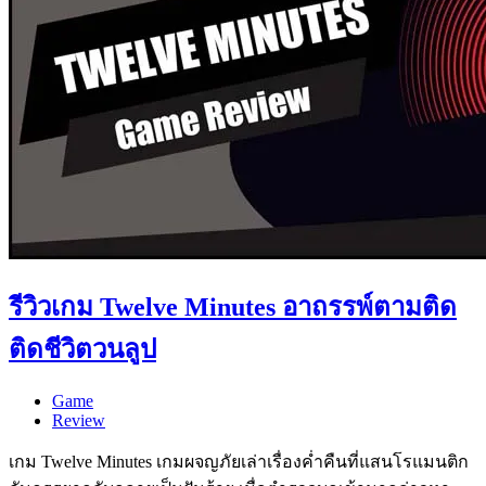
รีวิวเกม Twelve Minutes อาถรรพ์ตามติด
ติดชีวิตวนลูป
Game
Review
เกม Twelve Minutes เกมผจญภัยเล่าเรื่องค่ำคืนที่แสนโรแมนติก