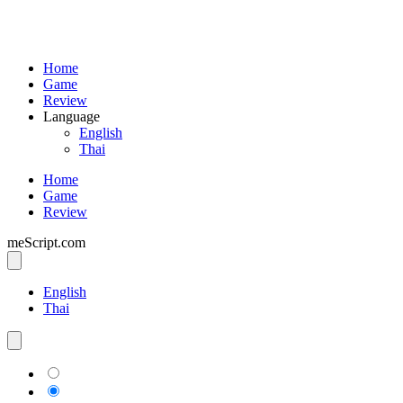
Home
Game
Review
Language
English
Thai
Home
Game
Review
meScript.com
English
Thai