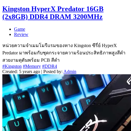
Kingston HyperX Predator 16GB
(2x8GB) DDR4 DRAM 3200MHz
Game
Review
หน่วยความจำเมมโมรีแรมของทาง Kingston ซีรี่ย์ HyperX
Predator มาพร้อมกับชุดกระจายความร้อนประสิทธิภาพสูงสีดำ
สวยงามดุดันพร้อม PCB สีดำ
#Kingston
#Memory
#DDR4
Created: 5 years ago | Posted by:
Admin