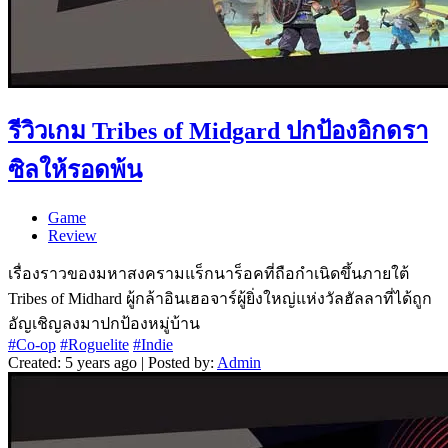
รีวิวเกม Tribes of Midgard ปกป้องอิกดรา
ซิลให้รอดพ้น
Game
Review
เรื่องราวของมหาสงครามแร็กนาร็อคที่ถือกำเนิดขึ้นภายใต้
Tribes of Midhard ผู้กล้าอินเฮอจาร์ผู้ยิ่งใหญ่แห่งวัลฮัลลาที่ได้ถูก
อัญเชิญลงมาปกป้องหมู่บ้าน
#Co-op
#Roguelite
#Indie
Created: 5 years ago | Posted by:
Admin