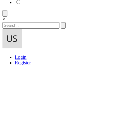
×
Login
Register