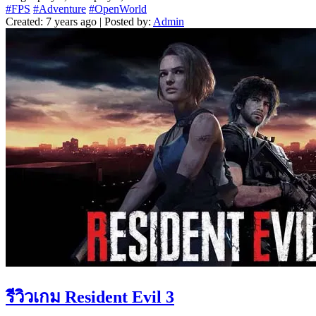
#FPS
#Adventure
#OpenWorld
Created: 7 years ago | Posted by:
Admin
รีวิวเกม Resident Evil 3