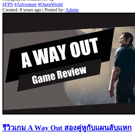
#FPS
#Adventure
#OpenWorld
Created: 8 years ago | Posted by:
Admin
รีวิวเกม A Way Out สองคู่หูกับแผนลับแหก