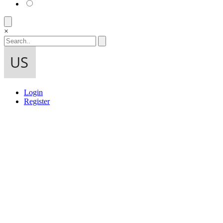
×
Login
Register