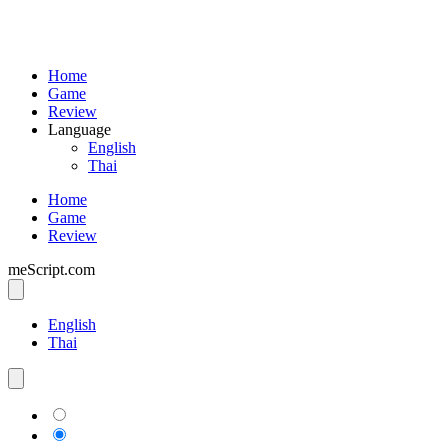
Home
Game
Review
Language
English
Thai
Home
Game
Review
meScript.com
English
Thai