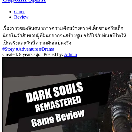
Game
Review
เรื่องราวของจินตนาการความคิดสร้างสรรค์เด็กชายคริสเด็ก
น้อยในวัยสิบขวบผู้ที่ฝันอยากจะสร้างซูเปอร์ฮีโร่กัปตันสปีริตให้
เป็นจริงและวันนี้ความฝันก็เป็นจริง
#Story
#Adventure
#Drama
Created: 8 years ago | Posted by:
Admin