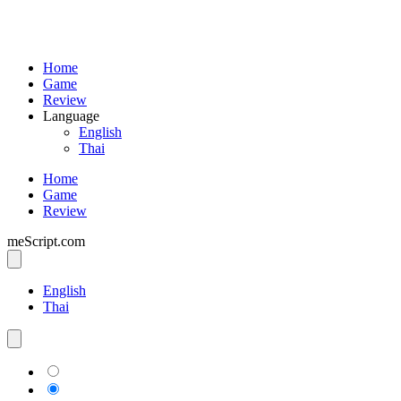
Home
Game
Review
Language
English
Thai
Home
Game
Review
meScript.com
English
Thai