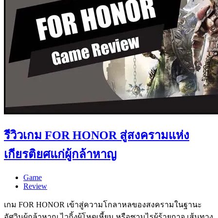
รีวิวเกม FOR HONOR สู่สงครามแห่ง
เกียรติยศแก่ผู้กล้าหาญ
Game
Review
เกม FOR HONOR เข้าสู่ความโกลาหลของสงครามในฐานะ
อัศวินผู้กล้าหาญ ไวกิ้งผู้โหดเหี้ยม หรือซามูไรผู้ร้ายกาจ เส้นทาง