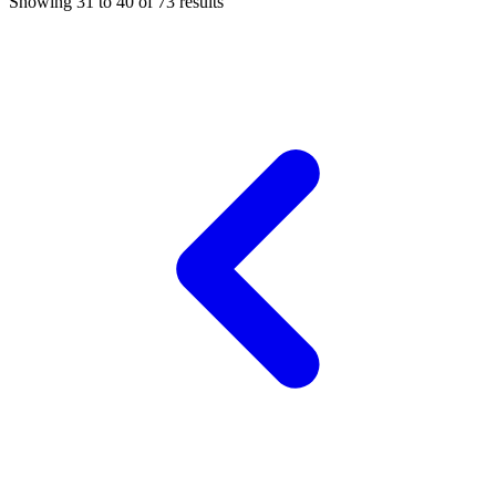
Showing
31
to
40
of
73
results