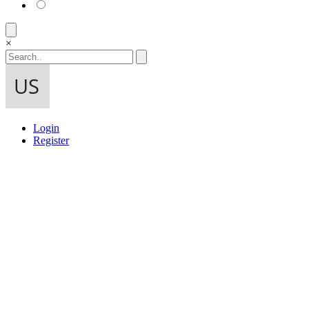
×
Login
Register