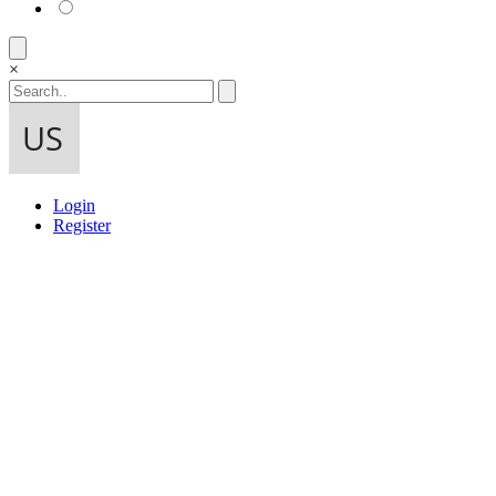
×
Login
Register