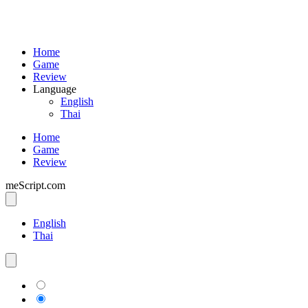
Home
Game
Review
Language
English
Thai
Home
Game
Review
meScript.com
English
Thai