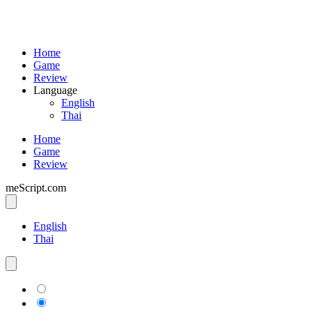
Home
Game
Review
Language
English
Thai
Home
Game
Review
meScript.com
English
Thai