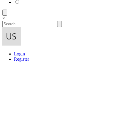
×
Login
Register