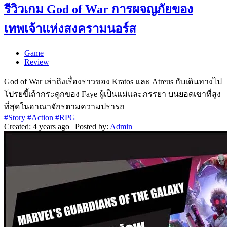
รีวิวเกม God of War การผจญภัยของ
เทพเจ้าแห่งสงครามนอร์ส
Game
Review
God of War เล่าถึงเรื่องราวของ Kratos และ Atreus กับเดินทางไป
โปรยขี้เถ้ากระดูกของ Faye ผู้เป็นแม่และภรรยา บนยอดเขาที่สูง
ที่สุดในอาณาจักรตามความปรารถ
#Story
#Action
#RPG
Created: 4 years ago | Posted by:
Admin