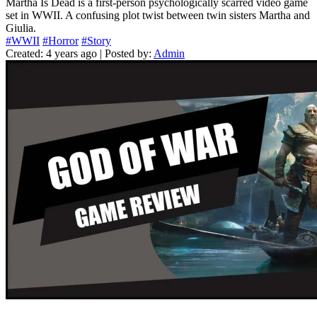
Martha Is Dead is a first-person psychologically scarred video game
set in WWII. A confusing plot twist between twin sisters Martha and
Giulia.
#WWII
#Horror
#Story
Created: 4 years ago | Posted by:
Admin