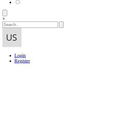
×
Login
Register