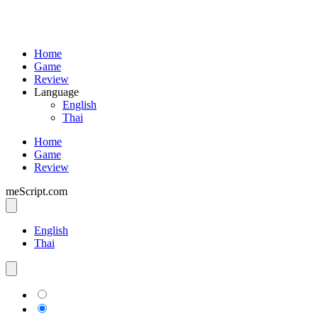
Home
Game
Review
Language
English
Thai
Home
Game
Review
meScript.com
English
Thai