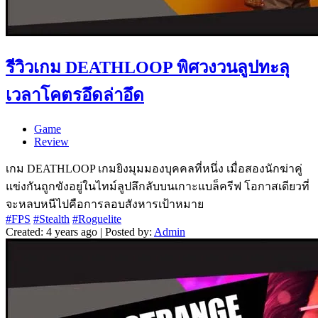
รีวิวเกม DEATHLOOP พิศวงวนลูปทะลุ
เวลาโคตรอึดล่าอึด
Game
Review
เกม DEATHLOOP เกมยิงมุมมองบุคคลที่หนึ่ง เมื่อสองนักฆ่าคู่
แข่งกันถูกขังอยู่ในไทม์ลูปลึกลับบนเกาะแบล็ครีฟ โอกาสเดียวที่
จะหลบหนีไปคือการลอบสังหารเป้าหมาย
#FPS
#Stealth
#Roguelite
Created: 4 years ago | Posted by:
Admin