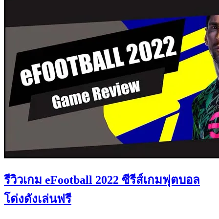
รีวิวเกม eFootball 2022 ซีรีส์เกมฟุตบอล
โด่งดังเล่นฟรี